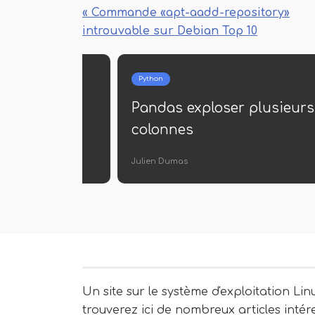
« Commande «apt-aadd-repository»
introuvable sur Debian Top 10
Python
currences
Pandas exploser plusieurs
colonnes
Julien Dumas
Un site sur le système d'exploitation Lin
trouverez ici de nombreux articles intér