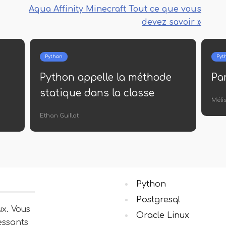
Aqua Affinity Minecraft Tout ce que vous
devez savoir »
Python
Pytho
Python appelle la méthode
Pand
statique dans la classe
Mélissa
Ethan Guillot
Python
Postgresql
ux. Vous
Oracle Linux
essants