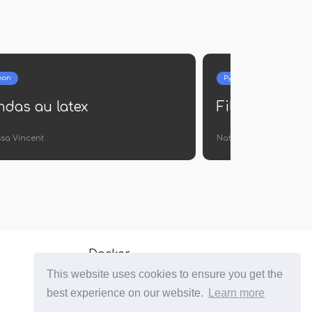
n
Python
as au latex
Filtre Nan Pan
 Vincent
Nathan Blanc
Docker
This website uses cookies to ensure you get the
c Sharp
best experience on our website.
Learn more
R