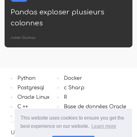
Pandas exploser plusieurs
colonnes
Julien Dumas
Python
Docker
Postgresql
c Sharp
Oracle Linux
R
C ++
Base de données Oracle
Windows OS
Toutes catégories
This website uses cookies to ensure you get the
best experience on our website.
Learn more
Un site sur le système d'exploitation Linux.