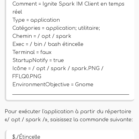
Comment = Ignite Spark IM Client en temps
réel
Type = application
Catégories = application; utilitaire;
Chemin = / opt / spark
Exec = / bin / bash étincelle
Terminal = faux
StartupNotify = true
Icône = / opt / spark / spark.PNG /
FFLQ0.PNG
EnvironmentObjective = Gnome
_______________________________________________
Pour exécuter l'application à partir du répertoire
«/ opt / spark /», saisissez la commande suivante:
$./Étincelle