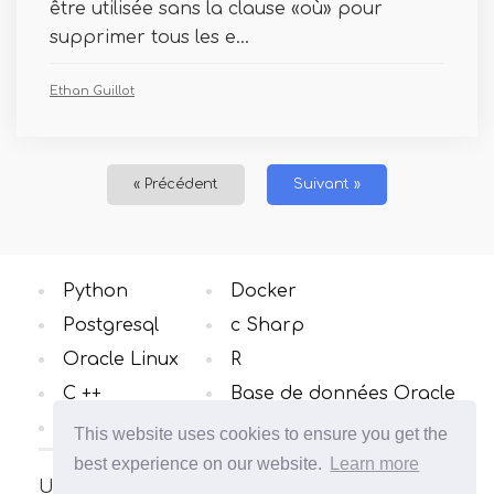
être utilisée sans la clause «où» pour
supprimer tous les e...
Ethan Guillot
« Précédent
Suivant »
Python
Docker
Postgresql
c Sharp
Oracle Linux
R
C ++
Base de données Oracle
Windows OS
Toutes catégories
This website uses cookies to ensure you get the
best experience on our website.
Learn more
Un site sur le système d'exploitation Linux.