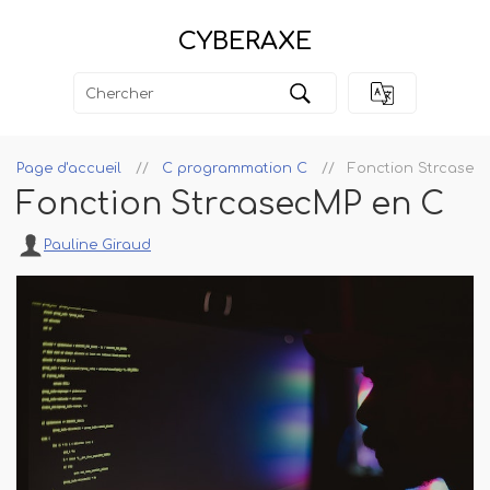
CYBERAXE
Page d'accueil
C programmation C
Fonction Strcasec
Fonction StrcasecMP en C
Pauline Giraud