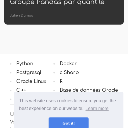
par quantile
Pandas au latex
Mélissa Vincent
Python
Docker
Postgresql
c Sharp
Oracle Linux
R
C ++
Base de données Oracle
Windows OS
Toutes catégories
This website uses cookies to ensure you get the
best experience on our website.
Learn more
Un site sur le système d'exploitation Linux.
Vous trouverez ici de nombreux articles
Got it!